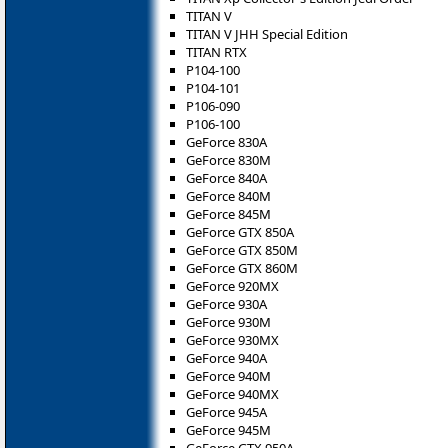
TITAN V
TITAN V JHH Special Edition
TITAN RTX
P104-100
P104-101
P106-090
P106-100
GeForce 830A
GeForce 830M
GeForce 840A
GeForce 840M
GeForce 845M
GeForce GTX 850A
GeForce GTX 850M
GeForce GTX 860M
GeForce 920MX
GeForce 930A
GeForce 930M
GeForce 930MX
GeForce 940A
GeForce 940M
GeForce 940MX
GeForce 945A
GeForce 945M
GeForce GTX 950A