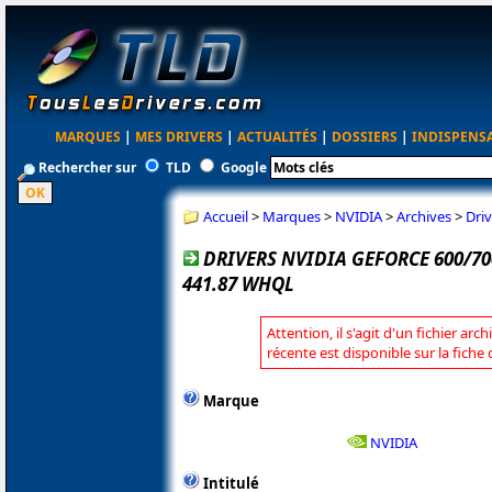
MARQUES
|
MES DRIVERS
|
ACTUALITÉS
|
DOSSIERS
|
INDISPENS
Rechercher sur
TLD
Google
Accueil
>
Marques
>
NVIDIA
>
Archives
>
Dri
DRIVERS NVIDIA GEFORCE 600/70
441.87 WHQL
Attention, il s'agit d'un fichier arc
récente est disponible sur la fiche
Marque
NVIDIA
Intitulé