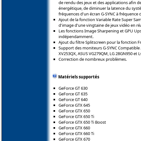
de rendu des jeux et des applications afin 
énergétique, de diminuer la latence du syst
fréquences d'un écran G-SYNC à fréquence d'
Ajout de la fonction Variable Rate Super Sam
d'image d'une vingtaine de jeux vidéo en réal
Les fonctions Image Sharpening et GPU Upsc
indépendamment.
Ajout du filtre Splitscreen pour la fonction F
Support des moniteurs G-SYNC Compatible 
XV253QX, ASUS VG279QM, LG 28GN950 et 
Correction de nombreux problèmes.
Matériels supportés
GeForce GT 630
GeForce GT 635
GeForce GT 640
GeForce GTX 645
GeForce GTX 650
GeForce GTX 650 Ti
GeForce GTX 650 Ti Boost
GeForce GTX 660
GeForce GTX 660 Ti
GeForce GTX 670