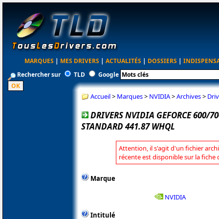
MARQUES
|
MES DRIVERS
|
ACTUALITÉS
|
DOSSIERS
|
INDISPENS
Rechercher sur
TLD
Google
Accueil
>
Marques
>
NVIDIA
>
Archives
>
Dri
DRIVERS NVIDIA GEFORCE 600/70
STANDARD 441.87 WHQL
Attention, il s'agit d'un fichier arc
récente est disponible sur la fiche
Marque
NVIDIA
Intitulé