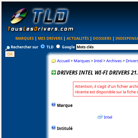
MARQUES
|
MES DRIVERS
|
ACTUALITÉS
|
DOSSIERS
|
INDISPENS
Rechercher sur
TLD
Google
Accueil
>
Marques
>
Intel
>
Archives
>
Driver
DRIVERS INTEL WI-FI DRIVERS 21
Attention, il s'agit d'un fichier arc
récente est disponible sur la fiche 
Marque
Intel
Intitulé