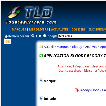
MARQUES
|
MES DRIVERS
|
ACTUALITÉS
|
DOSSIERS
|
INDISPENS
Rechercher sur
TLD
Google
Accueil
>
Marques
>
Bloody
>
Archives
>
Appl
APPLICATION BLOODY BLOODY 7 
Attention, il s'agit d'un fichier arc
récente est disponible sur la fiche
Marque
Bloody (Bloody G
Intitulé