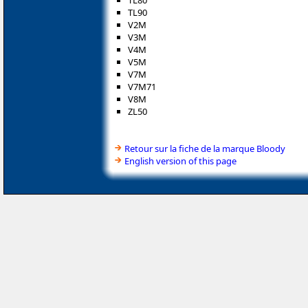
TL80
TL90
V2M
V3M
V4M
V5M
V7M
V7M71
V8M
ZL50
Retour sur la fiche de la marque Bloody
English version of this page