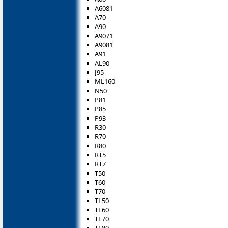
A6081
A70
A90
A9071
A9081
A91
AL90
J95
ML160
N50
P81
P85
P93
R30
R70
R80
RT5
RT7
T50
T60
T70
TL50
TL60
TL70