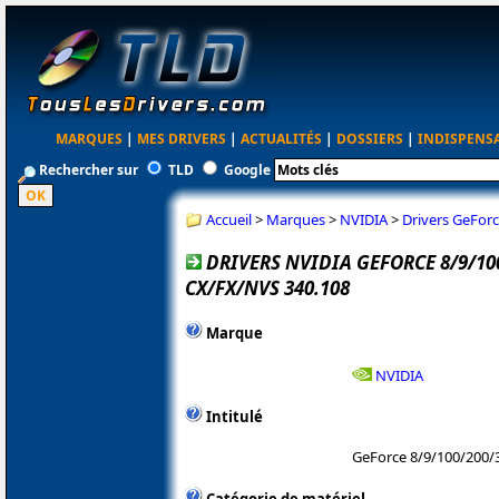
MARQUES
|
MES DRIVERS
|
ACTUALITÉS
|
DOSSIERS
|
INDISPENS
Rechercher sur
TLD
Google
Accueil
>
Marques
>
NVIDIA
>
Drivers GeFor
DRIVERS NVIDIA GEFORCE 8/9/1
CX/FX/NVS 340.108
Marque
NVIDIA
Intitulé
GeForce 8/9/100/200