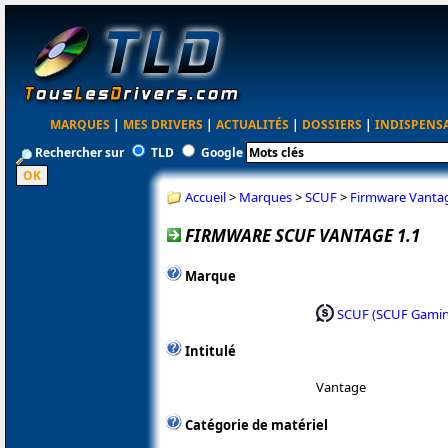
MARQUES
|
MES DRIVERS
|
ACTUALITÉS
|
DOSSIERS
|
INDISPENS
Rechercher sur
TLD
Google
Accueil
>
Marques
>
SCUF
>
Firmware Vantag
FIRMWARE SCUF VANTAGE 1.1
Marque
SCUF (SCUF Gami
Intitulé
Vantage
Catégorie de matériel