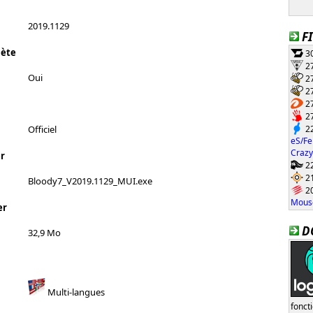
2019.1129
F
lète
30
27
Oui
27
27
27
27
22
Officiel
eS/Fe
Crazy
r
22
21
Bloody7_V2019.1129_MUI.exe
20
Mouse
er
D
32,9 Mo
Multi-langues
fonct