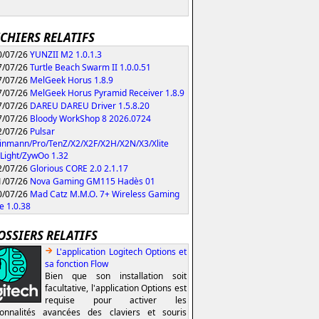
ICHIERS RELATIFS
/07/26
YUNZII M2 1.0.1.3
/07/26
Turtle Beach Swarm II 1.0.0.51
/07/26
MelGeek Horus 1.8.9
/07/26
MelGeek Horus Pyramid Receiver 1.8.9
/07/26
DAREU DAREU Driver 1.5.8.20
/07/26
Bloody WorkShop 8 2026.0724
/07/26
Pulsar
inmann/Pro/TenZ/X2/X2F/X2H/X2N/X3/Xlite
Light/ZywOo 1.32
/07/26
Glorious CORE 2.0 2.1.17
/07/26
Nova Gaming GM115 Hadès 01
/07/26
Mad Catz M.M.O. 7+ Wireless Gaming
 1.0.38
OSSIERS RELATIFS
L'application Logitech Options et
sa fonction Flow
Bien que son installation soit
facultative, l'application Options est
requise pour activer les
ionnalités avancées des claviers et souris