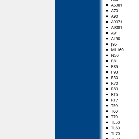
A6081
A70
A90
A9071
A9081
A91
AL90
J95
ML160
N50
P81
P85
P93
R30
R70
R80
RT5
RT7
T50
T60
T70
TL50
TL60
TL70