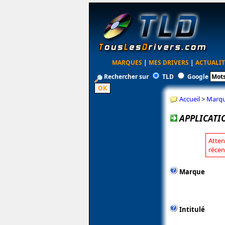
MARQUES
|
MES DRIVERS
|
ACTUALIT
Rechercher sur
TLD
Google
Accueil
>
Marq
APPLICATI
Atten
récen
Marque
Intitulé