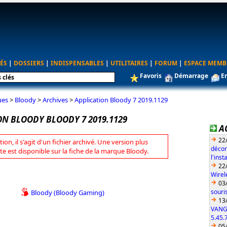
ÉS
|
DOSSIERS
|
INDISPENSABLES
|
UTILITAIRES
|
FORUM
|
ESPACE MEMB
Favoris
Démarrage
E
ues
>
Bloody
>
Archives
>
Application Bloody 7 2019.1129
ON BLOODY BLOODY 7 2019.1129
A
22
tion, il s'agit d'un fichier archivé. Une version plus
décon
te est disponible sur la fiche de la marque Bloody.
l'ins
22
Wirel
03
souri
Bloody (Bloody Gaming)
13
VANG
5.45.
05