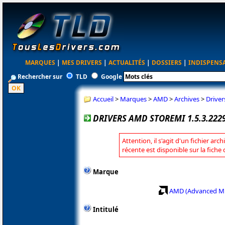
MARQUES
|
MES DRIVERS
|
ACTUALITÉS
|
DOSSIERS
|
INDISPENS
Rechercher sur
TLD
Google
Accueil
>
Marques
>
AMD
>
Archives
>
Drive
DRIVERS AMD STOREMI 1.5.3.22
Attention, il s'agit d'un fichier arc
récente est disponible sur la fich
Marque
AMD (Advanced Mi
Intitulé