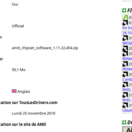
Oui
F
03
03
Officiel
for E
26.10
r
31
WHQ
amd_chipset_software_1.11.22.454.zip
29
29
RDNA
er
29
RDNA
50,1 Mo
29
Combi
21
RHEL 
Anglais
21
RHEL 
cation sur TousLesDrivers.com
21
Ubunt
Lundi 25 novembre 2019
D
cation sur le site de AMD