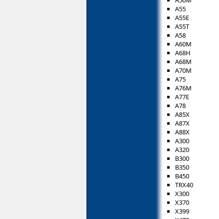
A55
A55E
A55T
A58
A60M
A68H
A68M
A70M
A75
A76M
A77E
A78
A85X
A87X
A88X
A300
A320
B300
B350
B450
TRX40
X300
X370
X399