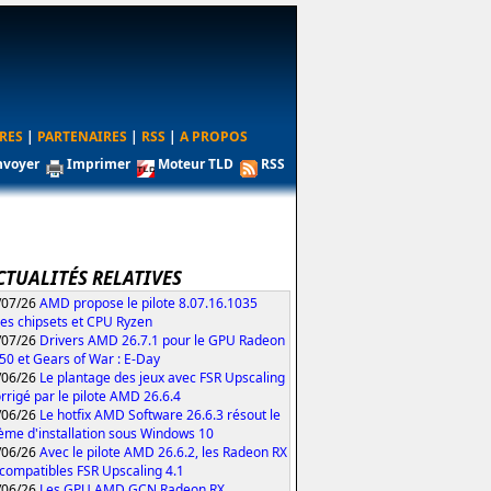
RES
|
PARTENAIRES
|
RSS
|
A PROPOS
nvoyer
Imprimer
Moteur TLD
RSS
CTUALITÉS RELATIVES
/07/26
AMD propose le pilote 8.07.16.1035
les chipsets et CPU Ryzen
/07/26
Drivers AMD 26.7.1 pour le GPU Radeon
50 et Gears of War : E-Day
/06/26
Le plantage des jeux avec FSR Upscaling
orrigé par le pilote AMD 26.6.4
/06/26
Le hotfix AMD Software 26.6.3 résout le
ème d'installation sous Windows 10
/06/26
Avec le pilote AMD 26.6.2, les Radeon RX
compatibles FSR Upscaling 4.1
/06/26
Les GPU AMD GCN Radeon RX