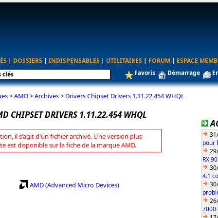
ÉS
|
DOSSIERS
|
INDISPENSABLES
|
UTILITAIRES
|
FORUM
|
ESPACE MEMB
Favoris
Démarrage
E
ues
>
AMD
>
Archives
>
Drivers Chipset Drivers 1.11.22.454 WHQL
D CHIPSET DRIVERS 1.11.22.454 WHQL
A
31
tion, il s'agit d'un fichier archivé. Une version plus
pour 
te est disponible sur la fiche de la marque AMD.
29
RX 90
30
4.1 c
30
AMD (Advanced Micro Devices)
probl
26
7000 
17