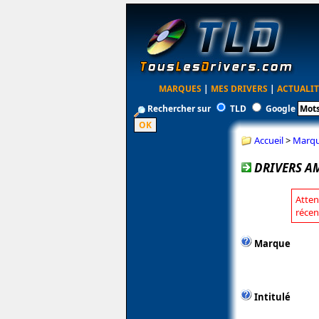
MARQUES
|
MES DRIVERS
|
ACTUALIT
Rechercher sur
TLD
Google
Accueil
>
Marq
DRIVERS AM
Atten
récen
Marque
Intitulé