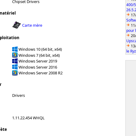
Chipset Drivers
400/5
26.5.
matériel
17
Softw
Carte mère
11
pour 
20
ploitation
Upsca
13
Windows 10 (64 bit, x64)
le Ry
Windows 7 (64 bit, x64)
Windows Server 2019
Windows Server 2016
Windows Server 2008 R2
r
Drivers
1.11.22.454 WHQL
lète