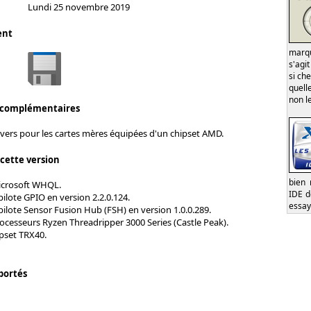
Lundi 25 novembre 2019
ent
marqu
s'agi
si ch
quell
non l
 complémentaires
ivers pour les cartes mères équipées d'un chipset AMD.
 cette version
bien 
Microsoft WHQL.
IDE de
pilote GPIO en version 2.2.0.124.
essayo
pilote Sensor Fusion Hub (FSH) en version 1.0.0.289.
ocesseurs Ryzen Threadripper 3000 Series (Castle Peak).
pset TRX40.
portés