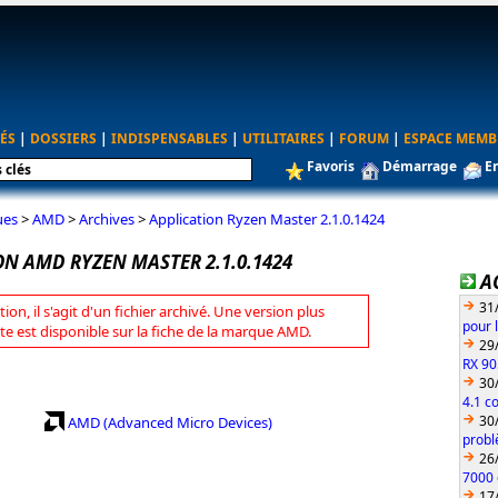
ÉS
|
DOSSIERS
|
INDISPENSABLES
|
UTILITAIRES
|
FORUM
|
ESPACE MEMB
Favoris
Démarrage
E
ues
>
AMD
>
Archives
>
Application Ryzen Master 2.1.0.1424
N AMD RYZEN MASTER 2.1.0.1424
A
31
tion, il s'agit d'un fichier archivé. Une version plus
pour 
te est disponible sur la fiche de la marque AMD.
29
RX 90
30
4.1 c
30
AMD (Advanced Micro Devices)
probl
26
7000 
17