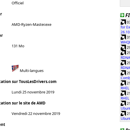
Officiel
r
F
03
AMD-Ryzen-Master.exe
for E
26.10
er
31
WHQ
131 Mo
29
29
RDNA
29
RDNA
Multi-langues
29
Combi
cation sur TousLesDrivers.com
21
RHEL 
Lundi 25 novembre 2019
21
RHEL 
cation sur le site de AMD
21
Ubunt
Vendredi 22 novembre 2019
21
Ubunt
ent