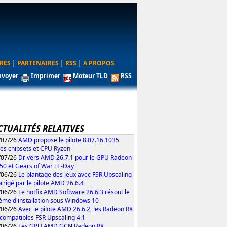
RES
|
PARTENAIRES
|
RSS
|
A PROPOS
nvoyer
Imprimer
Moteur TLD
RSS
CTUALITÉS RELATIVES
/07/26
AMD propose le pilote 8.07.16.1035
les chipsets et CPU Ryzen
/07/26
Drivers AMD 26.7.1 pour le GPU Radeon
50 et Gears of War : E-Day
/06/26
Le plantage des jeux avec FSR Upscaling
orrigé par le pilote AMD 26.6.4
/06/26
Le hotfix AMD Software 26.6.3 résout le
ème d'installation sous Windows 10
/06/26
Avec le pilote AMD 26.6.2, les Radeon RX
compatibles FSR Upscaling 4.1
/06/26
Les GPU AMD GCN Radeon RX