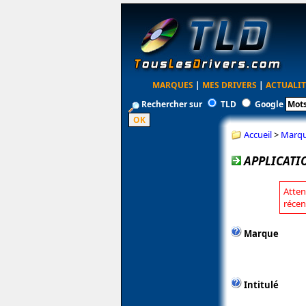
MARQUES
|
MES DRIVERS
|
ACTUALIT
Rechercher sur
TLD
Google
Accueil
>
Marq
APPLICATIO
Atten
récen
Marque
Intitulé