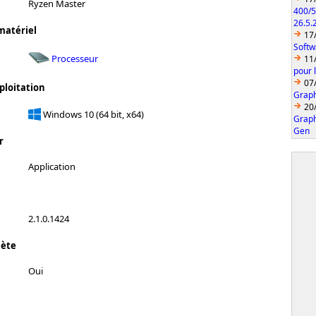
Ryzen Master
400/5
26.5.
matériel
17
Softw
Processeur
11
pour 
07
ploitation
Graph
20
Windows 10 (64 bit, x64)
Graph
Gen
r
Application
2.1.0.1424
lète
Oui