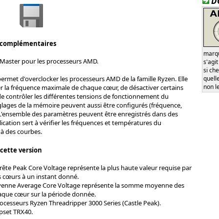
D
 complémentaires
marqu
 Master pour les processeurs AMD.
s'agi
si ch
quell
permet d'overclocker les processeurs AMD de la famille Ryzen. Elle
non l
r la fréquence maximale de chaque cœur, de désactiver certains
e contrôler les différentes tensions de fonctionnement du
glages de la mémoire peuvent aussi être configurés (fréquence,
 L'ensemble des paramètres peuvent être enregistrés dans des
pplication sert à vérifier les fréquences et températures du
 à des courbes.
 cette version
rête Peak Core Voltage représente la plus haute valeur requise par
s cœurs à un instant donné.
yenne Average Core Voltage représente la somme moyenne des
aque cœur sur la période donnée.
ocesseurs Ryzen Threadripper 3000 Series (Castle Peak).
pset TRX40.