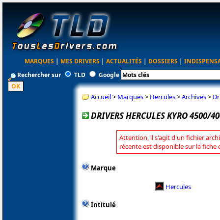
MARQUES
|
MES DRIVERS
|
ACTUALITÉS
|
DOSSIERS
|
INDISPENS
Rechercher sur
TLD
Google
Accueil
>
Marques
>
Hercules
>
Archives
>
Dr
DRIVERS HERCULES KYRO 4500/40
Attention, il s'agit d'un fichier arc
récente est disponible sur la fiche
Marque
Hercules
Intitulé