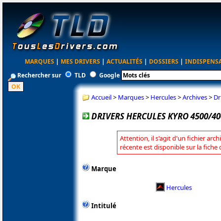
MARQUES
|
MES DRIVERS
|
ACTUALITÉS
|
DOSSIERS
|
INDISPENS
Rechercher sur
TLD
Google
Accueil
>
Marques
>
Hercules
>
Archives
>
Dr
DRIVERS HERCULES KYRO 4500/40
Attention, il s'agit d'un fichier arc
récente est disponible sur la fiche
Marque
Hercules
Intitulé