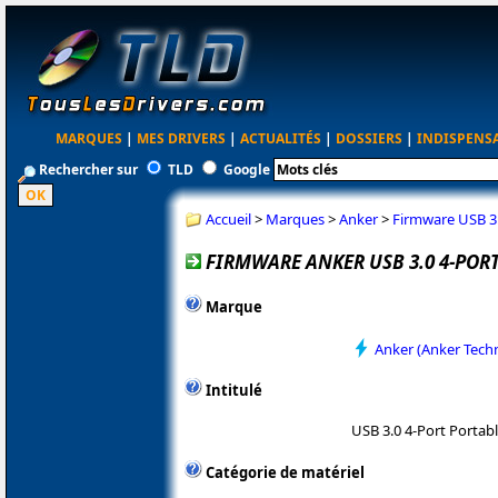
MARQUES
|
MES DRIVERS
|
ACTUALITÉS
|
DOSSIERS
|
INDISPENS
Rechercher sur
TLD
Google
Accueil
>
Marques
>
Anker
>
Firmware USB 3
FIRMWARE ANKER USB 3.0 4-PO
Marque
Anker (Anker Tech
Intitulé
USB 3.0 4-Port Porta
Catégorie de matériel