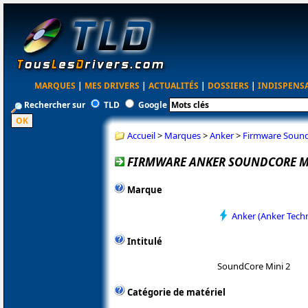
MARQUES
|
MES DRIVERS
|
ACTUALITÉS
|
DOSSIERS
|
INDISPENS
Rechercher sur
TLD
Google
Accueil
>
Marques
>
Anker
>
Firmware Sound
FIRMWARE ANKER SOUNDCORE MI
Marque
Anker (Anker Tech
Intitulé
SoundCore Mini 2
Catégorie de matériel