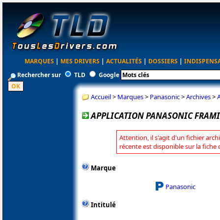
MARQUES
|
MES DRIVERS
|
ACTUALITÉS
|
DOSSIERS
|
INDISPENS
Rechercher sur
TLD
Google
Accueil
>
Marques
>
Panasonic
>
Archives
>
APPLICATION PANASONIC FRAMI
Attention, il s'agit d'un fichier arc
récente est disponible sur la fich
Marque
Panasonic
Intitulé