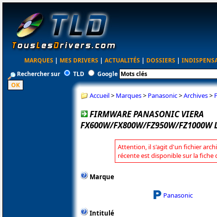
MARQUES
|
MES DRIVERS
|
ACTUALITÉS
|
DOSSIERS
|
INDISPENS
Rechercher sur
TLD
Google
Accueil
>
Marques
>
Panasonic
>
Archives
>
FIRMWARE PANASONIC VIERA
FX600W/FX800W/FZ950W/FZ1000W 
Attention, il s'agit d'un fichier arc
récente est disponible sur la fich
Marque
Panasonic
Intitulé