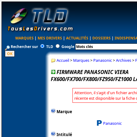
MARQUES
|
MES DRIVERS
|
ACTUALITÉS
|
DOSSIERS
|
INDISPENS
Rechercher sur
TLD
Google
Accueil
>
Marques
>
Panasonic
>
Archives
>
FIRMWARE PANASONIC VIERA
FX600/FX700/FX800/FZ950/FZ1000 
Attention, il s'agit d'un fichier arc
récente est disponible sur la fich
Marque
Panasonic
Intitulé