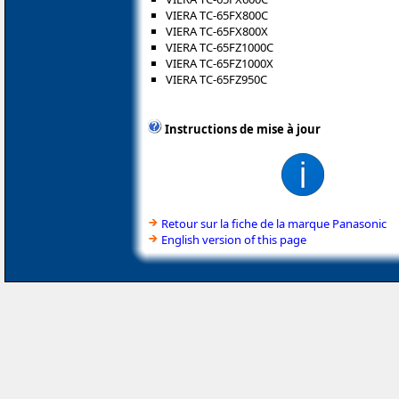
VIERA TC-65FX800C
VIERA TC-65FX800X
VIERA TC-65FZ1000C
VIERA TC-65FZ1000X
VIERA TC-65FZ950C
Instructions de mise à jour
Retour sur la fiche de la marque Panasonic
English version of this page