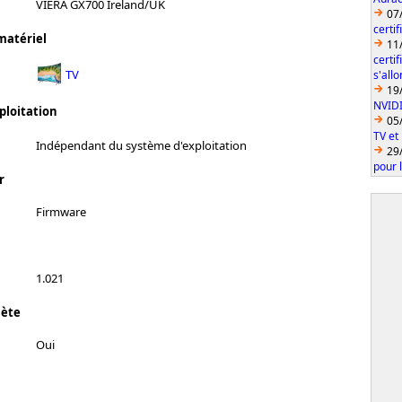
VIERA GX700 Ireland/UK
07
certi
matériel
11
certi
TV
s'all
19
NVID
ploitation
05
TV et
Indépendant du système d'exploitation
29
pour 
r
Firmware
1.021
lète
Oui