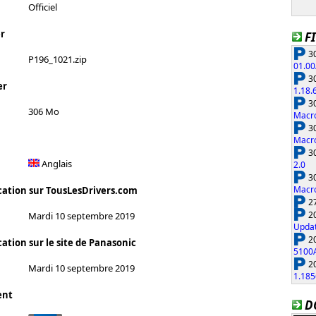
Officiel
r
F
30
P196_1021.zip
01.00
30
er
1.18.
30
306 Mo
Macro
30
Macro
30
Anglais
2.0
30
Macro
cation sur TousLesDrivers.com
27
20
Mardi 10 septembre 2019
Updat
20
ation sur le site de Panasonic
5100
20
Mardi 10 septembre 2019
1.185
ent
D