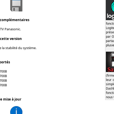
 complémentaires
fonct
Logi
 TV Panasonic.
prése
par O
 cette version
part
plusi
 la stabilité du système.
portés
700B
(firm
700B
leur 
700B
simp
700B
Dash
fonct
nous 
e mise à jour