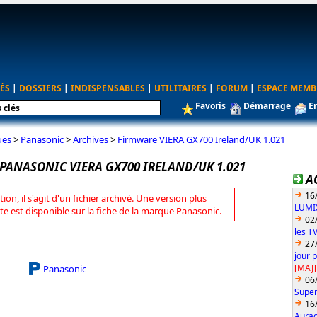
ÉS
|
DOSSIERS
|
INDISPENSABLES
|
UTILITAIRES
|
FORUM
|
ESPACE MEMB
Favoris
Démarrage
E
ues
>
Panasonic
>
Archives
>
Firmware VIERA GX700 Ireland/UK 1.021
PANASONIC VIERA GX700 IRELAND/UK 1.021
A
16
tion, il s'agit d'un fichier archivé. Une version plus
LUMIX
te est disponible sur la fiche de la marque Panasonic.
02
les T
27
jour 
[MAJ]
Panasonic
06
Super
16
Aurac