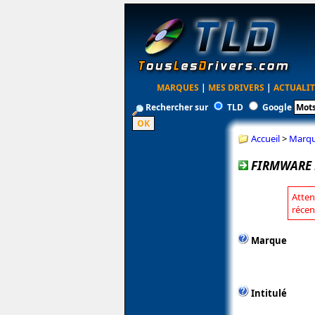
MARQUES
|
MES DRIVERS
|
ACTUALIT
Rechercher sur
TLD
Google
Accueil
>
Marq
FIRMWARE 
Atten
récen
Marque
Intitulé