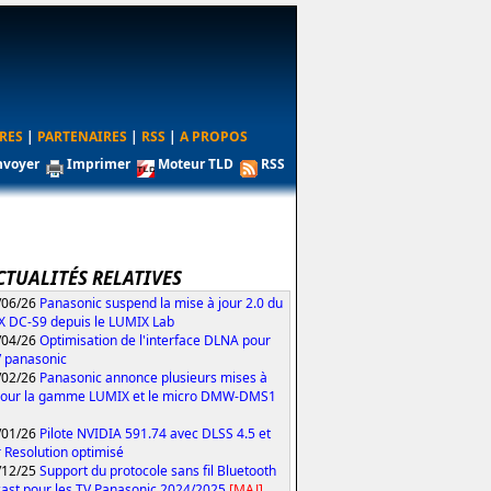
RES
|
PARTENAIRES
|
RSS
|
A PROPOS
nvoyer
Imprimer
Moteur TLD
RSS
CTUALITÉS RELATIVES
/06/26
Panasonic suspend la mise à jour 2.0 du
 DC-S9 depuis le LUMIX Lab
/04/26
Optimisation de l'interface DLNA pour
V panasonic
/02/26
Panasonic annonce plusieurs mises à
pour la gamme LUMIX et le micro DMW-DMS1
/01/26
Pilote NVIDIA 591.74 avec DLSS 4.5 et
 Resolution optimisé
/12/25
Support du protocole sans fil Bluetooth
ast pour les TV Panasonic 2024/2025
[MAJ]