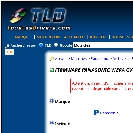
MARQUES
|
MES DRIVERS
|
ACTUALITÉS
|
DOSSIERS
|
INDISPENS
Rechercher sur
TLD
Google
Accueil
>
Marques
>
Panasonic
>
Archives
>
FIRMWARE PANASONIC VIERA GX7
Attention, il s'agit d'un fichier arc
récente est disponible sur la fich
Marque
Panasonic
Intitulé