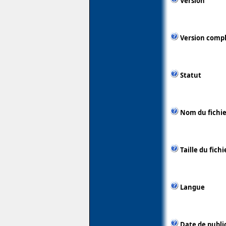
Version
Version comp
Statut
Nom du fichie
Taille du fichi
Langue
Date de publi