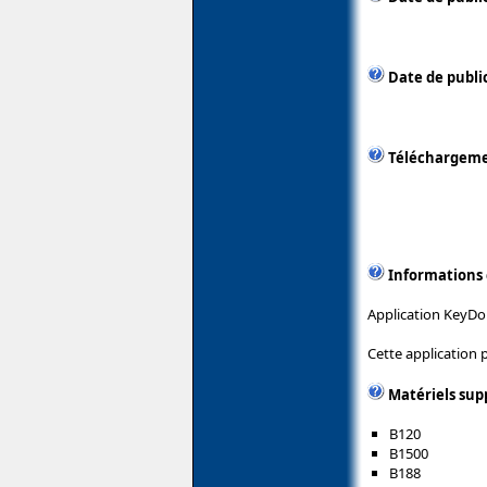
Date de public
Téléchargem
Informations
Application KeyDom
Cette application
Matériels sup
B120
B1500
B188