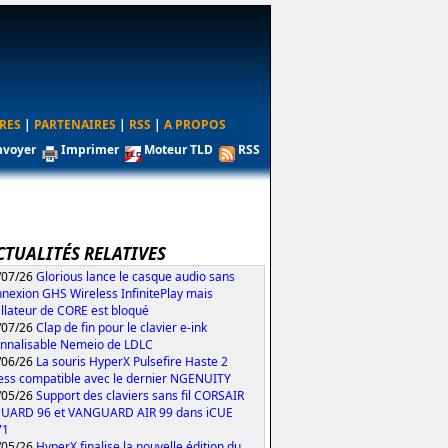
RES
|
PARTENAIRES
|
RSS
|
A PROPOS
nvoyer
Imprimer
Moteur TLD
RSS
CTUALITÉS RELATIVES
/07/26
Glorious lance le casque audio sans
nexion GHS Wireless InfinitePlay mais
tallateur de CORE est bloqué
/07/26
Clap de fin pour le clavier e-ink
nnalisable Nemeio de LDLC
/06/26
La souris HyperX Pulsefire Haste 2
ess compatible avec le dernier NGENUITY
/05/26
Support des claviers sans fil CORSAIR
UARD 96 et VANGUARD AIR 99 dans iCUE
71
/05/26
HyperX finalise la nouvelle édition du