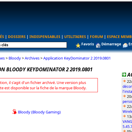
ÉS
|
DOSSIERS
|
INDISPENSABLES
|
UTILITAIRES
|
FORUM
|
ESPACE MEMB
Favoris
Démarrage
E
ues
>
Bloody
>
Archives
>
Application KeyDominator 2 2019.0801
ON BLOODY KEYDOMINATOR 2 2019.0801
A
22
tion, il s'agit d'un fichier archivé. Une version plus
décon
te est disponible sur la fiche de la marque Bloody.
l'ins
20
perso
22
Wirel
Bloody (Bloody Gaming)
13
VANG
5.45.
05