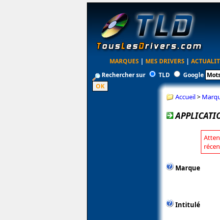
MARQUES
|
MES DRIVERS
|
ACTUALIT
Rechercher sur
TLD
Google
Accueil
>
Marq
APPLICATI
Atten
récen
Marque
Intitulé