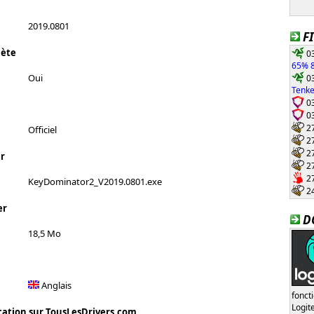
2019.0801
F
lète
03
65% 8
03
Oui
Tenke
03
03
27
Officiel
27
27
r
27
27
KeyDominator2_V2019.0801.exe
24
er
D
18,5 Mo
Anglais
fonct
Logi
cation sur TousLesDrivers.com