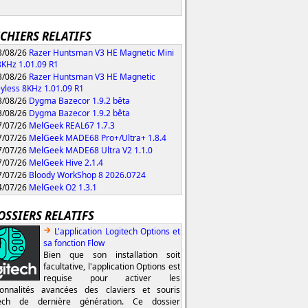
ICHIERS RELATIFS
/08/26
Razer Huntsman V3 HE Magnetic Mini
KHz 1.01.09 R1
/08/26
Razer Huntsman V3 HE Magnetic
yless 8KHz 1.01.09 R1
/08/26
Dygma Bazecor 1.9.2 bêta
/08/26
Dygma Bazecor 1.9.2 bêta
/07/26
MelGeek REAL67 1.7.3
/07/26
MelGeek MADE68 Pro+/Ultra+ 1.8.4
/07/26
MelGeek MADE68 Ultra V2 1.1.0
/07/26
MelGeek Hive 2.1.4
/07/26
Bloody WorkShop 8 2026.0724
/07/26
MelGeek O2 1.3.1
OSSIERS RELATIFS
L'application Logitech Options et
sa fonction Flow
Bien que son installation soit
facultative, l'application Options est
requise pour activer les
ionnalités avancées des claviers et souris
tech de dernière génération. Ce dossier