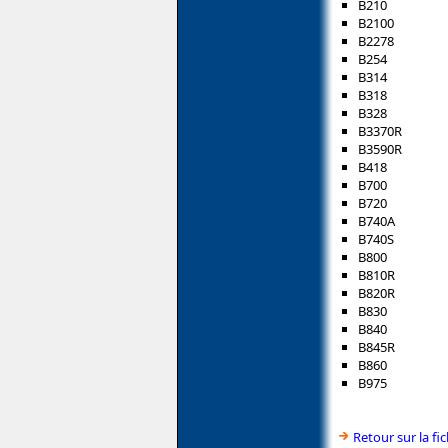
B210
B2100
B2278
B254
B314
B318
B328
B3370R
B3590R
B418
B700
B720
B740A
B740S
B800
B810R
B820R
B830
B840
B845R
B860
B975
Retour sur la f