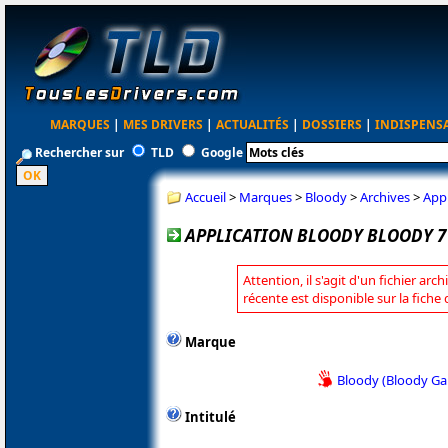
MARQUES
|
MES DRIVERS
|
ACTUALITÉS
|
DOSSIERS
|
INDISPENS
Rechercher sur
TLD
Google
Accueil
>
Marques
>
Bloody
>
Archives
>
Appl
APPLICATION BLOODY BLOODY 7 
Attention, il s'agit d'un fichier arc
récente est disponible sur la fiche
Marque
Bloody (Bloody G
Intitulé