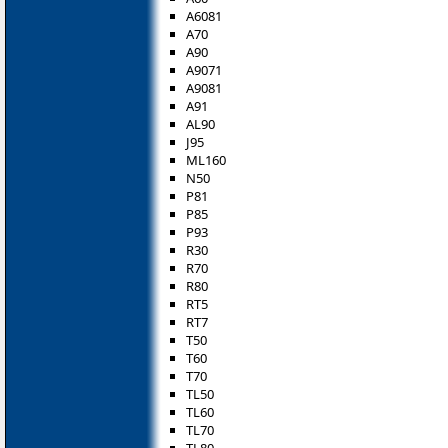
A6081
A70
A90
A9071
A9081
A91
AL90
J95
ML160
N50
P81
P85
P93
R30
R70
R80
RT5
RT7
T50
T60
T70
TL50
TL60
TL70