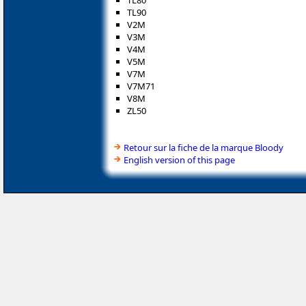
TL80
TL90
V2M
V3M
V4M
V5M
V7M
V7M71
V8M
ZL50
Retour sur la fiche de la marque Bloody
English version of this page