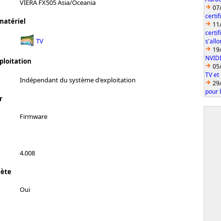
VIERA FX505 Asia/Oceania
07
certi
matériel
11
certi
TV
s'all
19
NVID
ploitation
05
TV et
Indépendant du système d'exploitation
29
pour 
r
Firmware
4.008
lète
Oui