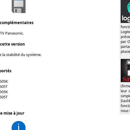
 complémentaires
fonct
Logi
 TV Panasonic.
prése
par O
 cette version
part
plusi
 la stabilité du système.
portés
505K
(firm
505T
leur 
505K
simp
505T
Dash
fonct
nous 
e mise à jour