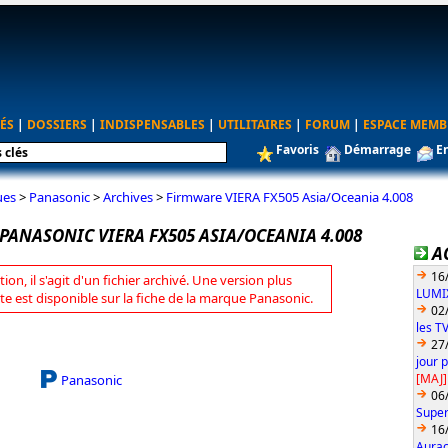
ÉS
|
DOSSIERS
|
INDISPENSABLES
|
UTILITAIRES
|
FORUM
|
ESPACE MEMB
Favoris
Démarrage
E
ues
>
Panasonic
>
Archives
>
Firmware VIERA FX505 Asia/Oceania 4.008
PANASONIC VIERA FX505 ASIA/OCEANIA 4.008
A
16
tion, il s'agit d'un fichier archivé. Une version plus
LUMIX
te est disponible sur la fiche de la marque Panasonic.
02
les T
27
jour 
[MAJ]
Panasonic
06
Super
16
Aurac