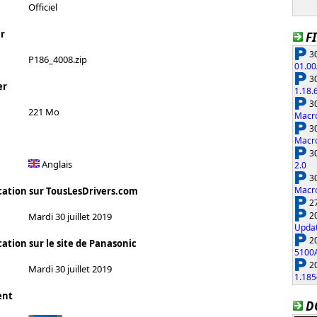
Officiel
r
F
30
P186_4008.zip
01.00
30
er
1.18.
30
221 Mo
Macro
30
Macro
30
Anglais
2.0
30
Macro
cation sur TousLesDrivers.com
27
20
Mardi 30 juillet 2019
Updat
20
ation sur le site de Panasonic
5100
20
Mardi 30 juillet 2019
1.185
ent
D