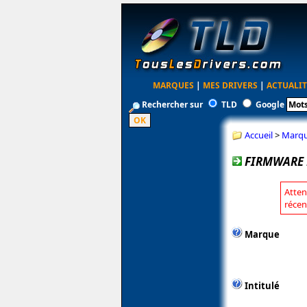
MARQUES
|
MES DRIVERS
|
ACTUALIT
Rechercher sur
TLD
Google
Accueil
>
Marq
FIRMWARE 
Atten
récen
Marque
Intitulé