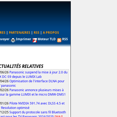
RES
|
PARTENAIRES
|
RSS
|
A PROPOS
nvoyer
Imprimer
Moteur TLD
RSS
CTUALITÉS RELATIVES
/06/26
Panasonic suspend la mise à jour 2.0 du
 DC-S9 depuis le LUMIX Lab
/04/26
Optimisation de l'interface DLNA pour
V panasonic
/02/26
Panasonic annonce plusieurs mises à
pour la gamme LUMIX et le micro DMW-DMS1
/01/26
Pilote NVIDIA 591.74 avec DLSS 4.5 et
 Resolution optimisé
/12/25
Support du protocole sans fil Bluetooth
ast pour les TV Panasonic 2024/2025
[MAJ]