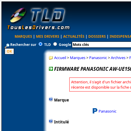
MARQUES
|
MES DRIVERS
|
ACTUALITÉS
|
DOSSIERS
|
INDISPENS
Rechercher sur
TLD
Google
Accueil
>
Marques
>
Panasonic
>
Archives
>
FIRMWARE PANASONIC AW-UE150
Attention, il s'agit d'un fichier arc
récente est disponible sur la fich
Marque
Panasonic
Intitulé