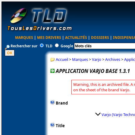
MARQUES
|
MES DRIVERS
|
ACTUALITÉS
|
DOSSIERS
|
INDISPENS
Rechercher sur
TLD
Google
Accueil
>
Marques
>
Varjo
>
Archives
>
Applic
APPLICATION VARJO BASE 1.3.1
Warning, this is an archived file. A
on the sheet of the brand Varjo.
Brand
Varjo (Varjo Techn
Title