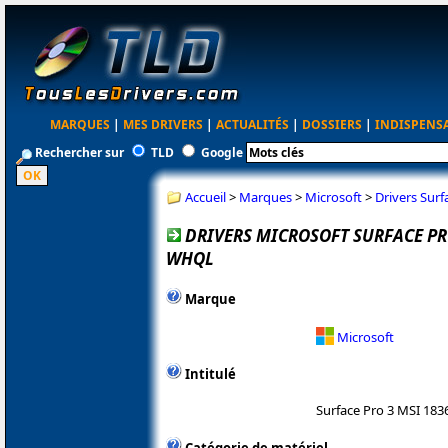
MARQUES
|
MES DRIVERS
|
ACTUALITÉS
|
DOSSIERS
|
INDISPENS
Rechercher sur
TLD
Google
Accueil
>
Marques
>
Microsoft
>
Drivers Sur
DRIVERS MICROSOFT SURFACE PRO
WHQL
Marque
Microsoft
Intitulé
Surface Pro 3 MSI 183