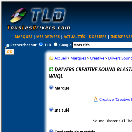
MARQUES
|
MES DRIVERS
|
ACTUALITÉS
|
DOSSIERS
|
INDISPENS
Rechercher sur
TLD
Google
Accueil
>
Marques
>
Creative
>
Drivers Sound
DRIVERS CREATIVE SOUND BLASTE
WHQL
Marque
Creative (Creative 
Intitulé
Sound Blaster X-Fi Ti