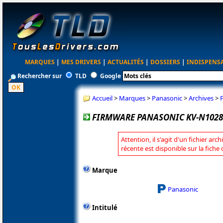
MARQUES
|
MES DRIVERS
|
ACTUALITÉS
|
DOSSIERS
|
INDISPENS
Rechercher sur
TLD
Google
Accueil
>
Marques
>
Panasonic
>
Archives
>
FIRMWARE PANASONIC KV-N1028Y
Attention, il s'agit d'un fichier arc
récente est disponible sur la fich
Marque
Panasonic
Intitulé