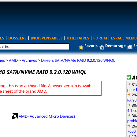
ÉS
|
DOSSIERS
|
INDISPENSABLES
|
UTILITAIRES
|
FORUM
|
ESPACE MEMB
Favoris
Démarrage
E
ues
>
AMD
>
Archives
>
Drivers SATA/NVMe RAID 9.2.0.120 WHQL
MD SATA/NVME RAID 9.2.0.120 WHQL
A
31
ng, this is an archived file. A newer version is avaible
pour 
e sheet of the brand AMD.
29
RX 90
30
4.1 c
30
AMD (Advanced Micro Devices)
probl
26
7000 
17