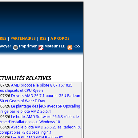
RES
|
PARTENAIRES
|
RSS
|
A PROPOS
nvoyer
Imprimer
Moteur TLD
RSS
CTUALITÉS RELATIVES
/07/26
AMD propose le pilote 8.07.16.1035
les chipsets et CPU Ryzen
/07/26
Drivers AMD 26.7.1 pour le GPU Radeon
50 et Gears of War : E-Day
/06/26
Le plantage des jeux avec FSR Upscaling
orrigé par le pilote AMD 26.6.4
/06/26
Le hotfix AMD Software 26.6.3 résout le
ème d'installation sous Windows 10
/06/26
Avec le pilote AMD 26.6.2, les Radeon RX
compatibles FSR Upscaling 4.1
/06/26
Les GPU AMD GCN Radeon RX