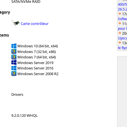
SATA/NVMe RAID
400/5
26.5.
egory
17
Softw
Carte contrôleur
11
pour 
20
stems
Upsca
13
Windows 10 (64 bit, x64)
le Ry
Windows 7 (32 bit, x86)
Windows 7 (64 bit, x64)
Windows Server 2019
Windows Server 2016
Windows Server 2008 R2
Drivers
9.2.0.120 WHQL