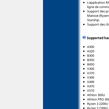
L'application R
ligne de comma
Support des pr
Matisse (Ryzen 
Starship.
Support des ch
Supported ha
A300
A320
B300
B350
B450
X300
X370
X399
X499
X470
X570
Athlon 300U
Athlon PRO 30
Ryzen 3 2200U
Ryzen 3 2300U