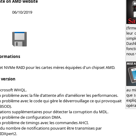
ate on AMD website
06/10/2019
(firm
leur 
simp
Dash
fonct
nous 
formations
 et NVMe RAID pour les cartes mères équipées d'un chipset AMD.
s version
Microsoft WHQL.
au mi
que s
 problème avec la file d'attente afin d'améliorer les performances.
expl
 problème avec le code qui gère le déverrouillage ce qui provoquait
opéra
(BSOD).
ications supplémentaires pour détecter la corruption du MDL.
n problème de configuration DMA.
n problème de timings avec les commandes AHCI.
u nombre de notifications pouvant être transmises par
AIDXpert2.