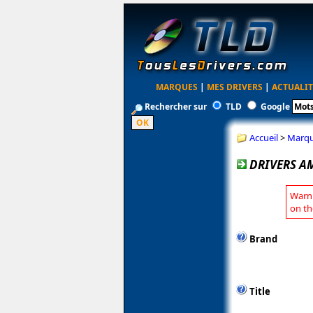
MARQUES
|
MES DRIVERS
|
ACTUALIT
Rechercher sur
TLD
Google
Accueil
>
Marq
DRIVERS A
Warni
on th
Brand
Title