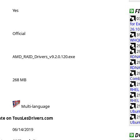
F
Yes
03
for E
26.10
Official
31
WHQ
29
29
AMD_RAID_Drivers_v9.2.0.120.exe
RDNA
29
RDNA
29
Combi
268 MB
21
RHEL 
21
RHEL 
21
Multi-language
Ubunt
21
ate on TousLesDrivers.com
Ubunt
06/14/2019
D