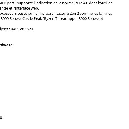
AIDXpert2 supporte l'indication de la norme PCIe 4.0 dans l'outil en
nde et l'interface web.
ocesseurs basés sur la microarchitecture Zen 2 comme les familles
3000 Series), Castle Peak (Ryzen Threadripper 3000 Series) et
ipsets X499 et X570.
rdware
0U