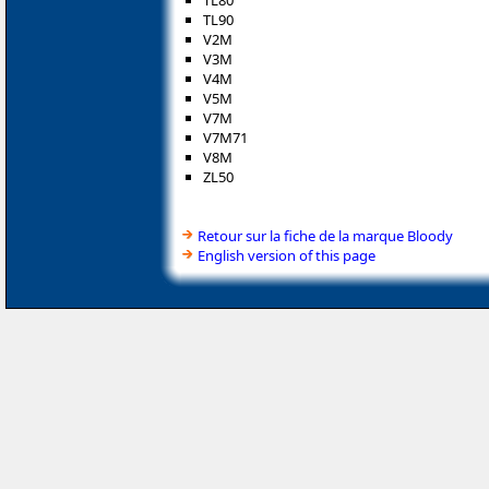
TL80
TL90
V2M
V3M
V4M
V5M
V7M
V7M71
V8M
ZL50
Retour sur la fiche de la marque Bloody
English version of this page