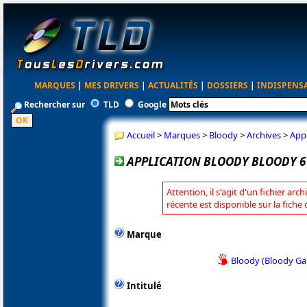
MARQUES
|
MES DRIVERS
|
ACTUALITÉS
|
DOSSIERS
|
INDISPENS
Rechercher sur
TLD
Google
Accueil
>
Marques
>
Bloody
>
Archives
>
Appl
APPLICATION BLOODY BLOODY 6 
Attention, il s'agit d'un fichier arc
récente est disponible sur la fiche
Marque
Bloody (Bloody G
Intitulé