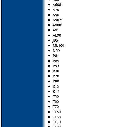
A6081
A70
A90
A9071
A9081
A91
AL90
J95
ML160
N50
P81
P85
P93
R30
R70
R80
RT5
RT7
T50
T60
T70
TL50
TL60
TL70