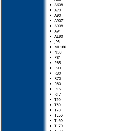
A6081
A70
A90
A9071
A9081
A91
AL90
J95
ML160
N50
P81
P85
P93
R30
R70
R80
RT5
RT7
T50
T60
T70
TL50
TL60
TL70