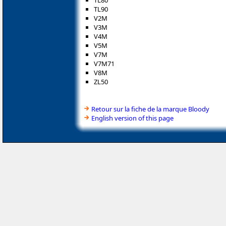
TL80
TL90
V2M
V3M
V4M
V5M
V7M
V7M71
V8M
ZL50
Retour sur la fiche de la marque Bloody
English version of this page