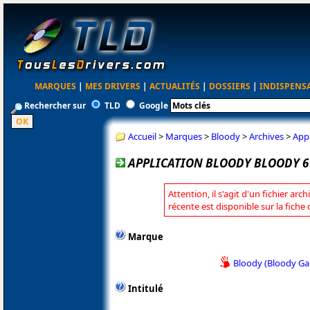
MARQUES
|
MES DRIVERS
|
ACTUALITÉS
|
DOSSIERS
|
INDISPENS
Rechercher sur
TLD
Google
Accueil
>
Marques
>
Bloody
>
Archives
>
Appl
APPLICATION BLOODY BLOODY 6 
Attention, il s'agit d'un fichier arc
récente est disponible sur la fiche
Marque
Bloody (Bloody G
Intitulé