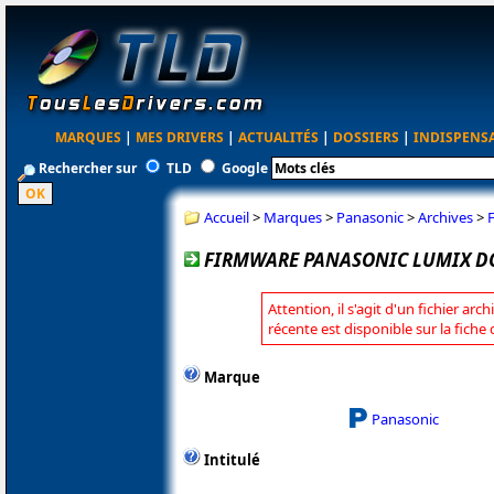
MARQUES
|
MES DRIVERS
|
ACTUALITÉS
|
DOSSIERS
|
INDISPENS
Rechercher sur
TLD
Google
Accueil
>
Marques
>
Panasonic
>
Archives
>
FIRMWARE PANASONIC LUMIX DC-
Attention, il s'agit d'un fichier arc
récente est disponible sur la fich
Marque
Panasonic
Intitulé