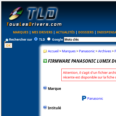
MARQUES
|
MES DRIVERS
|
ACTUALITÉS
|
DOSSIERS
|
INDISPENS
Rechercher sur
TLD
Google
Accueil
>
Marques
>
Panasonic
>
Archives
>
FIRMWARE PANASONIC LUMIX DC-
Attention, il s'agit d'un fichier arc
récente est disponible sur la fich
Marque
Panasonic
Intitulé