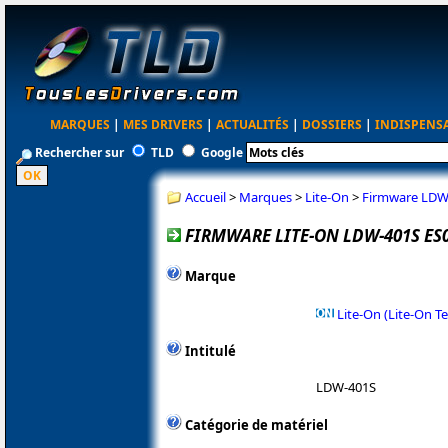
MARQUES
|
MES DRIVERS
|
ACTUALITÉS
|
DOSSIERS
|
INDISPENS
Rechercher sur
TLD
Google
Accueil
>
Marques
>
Lite-On
>
Firmware LDW
FIRMWARE LITE-ON LDW-401S ES
Marque
Lite-On (Lite-On T
Intitulé
LDW-401S
Catégorie de matériel