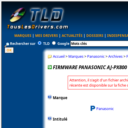
MARQUES
|
MES DRIVERS
|
ACTUALITÉS
|
DOSSIERS
|
INDISPENS
Rechercher sur
TLD
Google
Accueil
>
Marques
>
Panasonic
>
Archives
>
FIRMWARE PANASONIC AJ-PX800 3
Attention, il s'agit d'un fichier arc
récente est disponible sur la fich
Marque
Panasonic
Intitulé