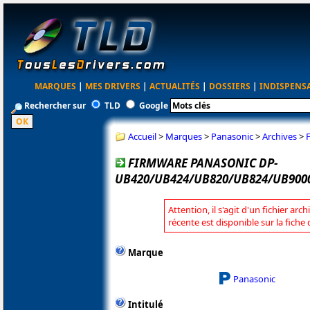
MARQUES
|
MES DRIVERS
|
ACTUALITÉS
|
DOSSIERS
|
INDISPENS
Rechercher sur
TLD
Google
Accueil
>
Marques
>
Panasonic
>
Archives
>
FIRMWARE PANASONIC DP-
UB420/UB424/UB820/UB824/UB9000
Attention, il s'agit d'un fichier arc
récente est disponible sur la fich
Marque
Panasonic
Intitulé