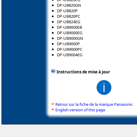
DP-UB820GN
DP-UB820P
DP-UB820PC
DP-UB824EG
DP-UB9000EB
DP-UB9000EG
DP-UB9000GN
DP-UB9000P
DP-UB9000PC
DP-UB9004EG
Instructions de mise à jour
Retour sur la fiche de la marque Panasonic
English version of this page