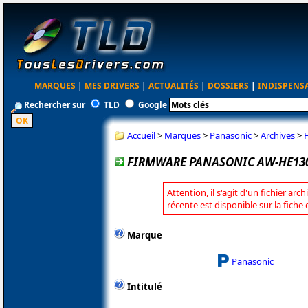
MARQUES
|
MES DRIVERS
|
ACTUALITÉS
|
DOSSIERS
|
INDISPENS
Rechercher sur
TLD
Google
Accueil
>
Marques
>
Panasonic
>
Archives
>
FIRMWARE PANASONIC AW-HE130
Attention, il s'agit d'un fichier arc
récente est disponible sur la fich
Marque
Panasonic
Intitulé