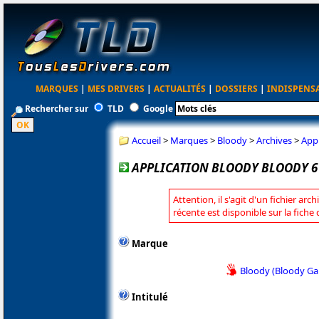
MARQUES
|
MES DRIVERS
|
ACTUALITÉS
|
DOSSIERS
|
INDISPENS
Rechercher sur
TLD
Google
Accueil
>
Marques
>
Bloody
>
Archives
>
Appl
APPLICATION BLOODY BLOODY 6 
Attention, il s'agit d'un fichier arc
récente est disponible sur la fiche
Marque
Bloody (Bloody G
Intitulé