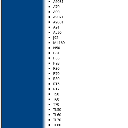
A6081
A70
A90
A9071
A9081
A91
AL90
J95
ML160
N50
P81
P85
P93
R30
R70
R80
RT5
RT7
T50
T60
T70
TL50
TL60
TL70
TL80