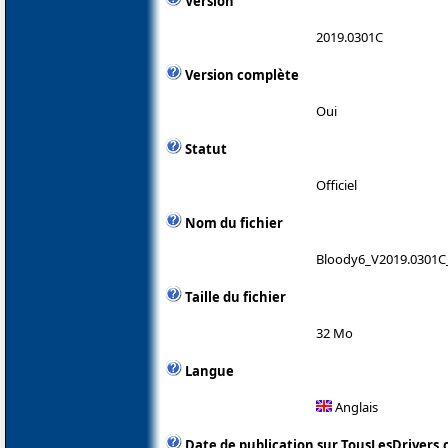
Version
2019.0301C
Version complète
Oui
Statut
Officiel
Nom du fichier
Bloody6_V2019.0301C
Taille du fichier
32 Mo
Langue
Anglais
Date de publication sur TousLesDrivers