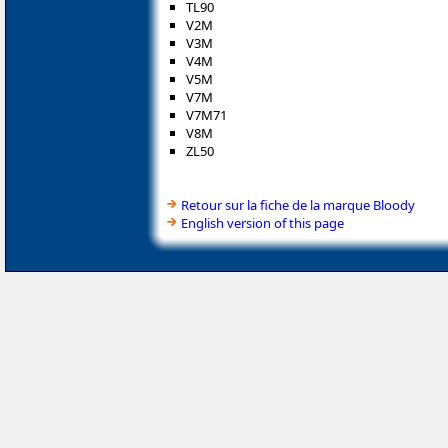
TL90
V2M
V3M
V4M
V5M
V7M
V7M71
V8M
ZL50
Retour sur la fiche de la marque Bloody
English version of this page