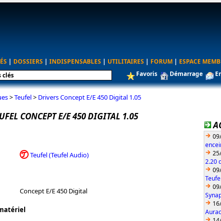
ÉS
|
DOSSIERS
|
INDISPENSABLES
|
UTILITAIRES
|
FORUM
|
ESPACE MEMB
Favoris
Démarrage
E
ues
>
Teufel
>
Drivers Concept E/E 450 Digital 1.05
UFEL CONCEPT E/E 450 DIGITAL 1.05
A
09
encei
25
Teufel (Teufel Audio)
2.20 
09
Teufe
09
Concept E/E 450 Digital
Synap
16
matériel
Aurac
14