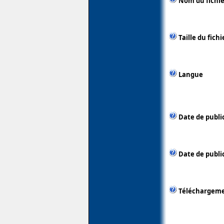
Nom du fichie
Taille du fichi
Langue
Date de publi
Date de public
Téléchargem