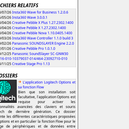
ICHIERS RELATIFS
/07/26
Insta360 Wave for Business 1.2.0.6
/05/26
Insta360 Wave 3.0.0.1
/04/26
Creative Pebble X Plus 1.27.2302.1400
/04/26
Creative Pebble X 1.27.2302.1400
/04/26
Creative Pebble Nova 1.10.0405.1400
/03/26
Insta360 Wave Controller 1.1.0 build 3
/02/26
Panasonic SOUNDSLAYER Engine 2.2.0
/01/26
Creative Pebble Pro 1.0.1.0
/12/25
Panasonic SoundSlayer SC-GNW30
216-010-10379037-014/464-23092710-010
/11/25
Creative Stage Pro 1.13
OSSIERS
L'application Logitech Options et
sa fonction Flow
Bien que son installation soit
facultative, l'application Options est
requise pour activer les
ionnalités avancées des claviers et souris
tech de dernière génération. Ce dossier
nte les différentes caractéristiques proposées
ptions et en particulier la fonction Flow pour le
age de périphériques et de données entre