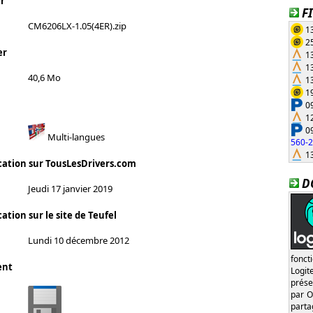
r
F
CM6206LX-1.05(4ER).zip
13
25
er
13
13
40,6 Mo
13
19
09
12
09
Multi-langues
560-
13
cation sur TousLesDrivers.com
D
Jeudi 17 janvier 2019
ation sur le site de Teufel
Lundi 10 décembre 2012
fonct
ent
Logi
prése
par O
part