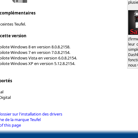
plusi
 complémentaires
ceintes Teufel.
 cette version
(firm
leur 
pilote Windows 8 en version 8.0.8.2158.
simp
pilote Windows 7 en version 7.0.8.2154.
Dash
pilote Windows Vista en version 6.0.8.2154.
fonct
pilote Windows XP en version 5.12.8.2154.
nous 
portés
al
igital
dossier sur l'installation des drivers
che de la marque Teufel
of this page