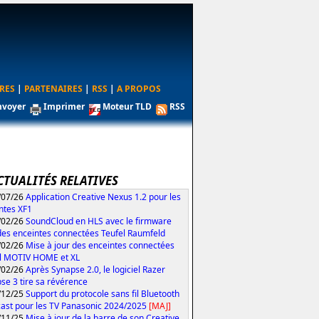
RES
|
PARTENAIRES
|
RSS
|
A PROPOS
nvoyer
Imprimer
Moteur TLD
RSS
CTUALITÉS RELATIVES
/07/26
Application Creative Nexus 1.2 pour les
ntes XF1
/02/26
SoundCloud en HLS avec le firmware
des enceintes connectées Teufel Raumfeld
/02/26
Mise à jour des enceintes connectées
l MOTIV HOME et XL
/02/26
Après Synapse 2.0, le logiciel Razer
se 3 tire sa révérence
/12/25
Support du protocole sans fil Bluetooth
ast pour les TV Panasonic 2024/2025
[MAJ]
/11/25
Mise à jour de la barre de son Creative