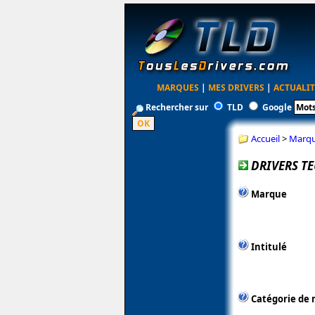
MARQUES
|
MES DRIVERS
|
ACTUALIT
Rechercher sur
TLD
Google
Accueil
>
Marq
DRIVERS TE
Marque
Intitulé
Catégorie de 