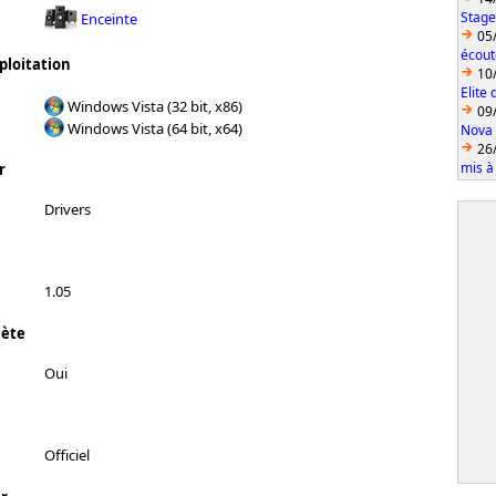
Stage
Enceinte
05
écout
ploitation
10
Elite
Windows Vista (32 bit, x86)
09
Windows Vista (64 bit, x64)
Nova 
26
mis à
r
Drivers
1.05
lète
Oui
Officiel