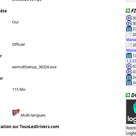
F
lète
30
Oui
30
27
20
Manag
Officiel
20
Manag
13
r
1.2.2
03
wintv85setup_36326.exe
03
24
er
24
115 Mo
D
Multi-langues
cation sur TousLesDrivers.com
fonct
Logi