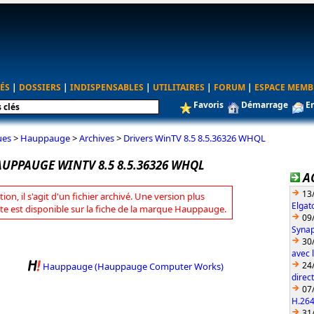
ÉS
|
DOSSIERS
|
INDISPENSABLES
|
UTILITAIRES
|
FORUM
|
ESPACE MEMB
Favoris
Démarrage
E
ues
>
Hauppauge
>
Archives
>
Drivers WinTV 8.5 8.5.36326 WHQL
AUPPAUGE WINTV 8.5 8.5.36326 WHQL
A
13
tion, il s'agit d'un fichier archivé. Une version plus
Elgat
te est disponible sur la fiche de la marque Hauppauge.
09
Synap
30
avec 
24
Hauppauge (Hauppauge Computer Works)
direc
07
H.26
31