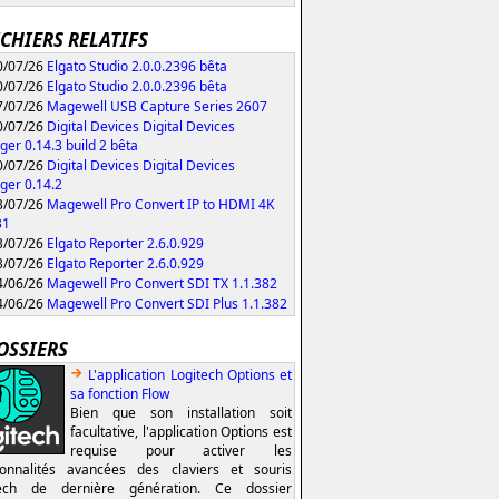
ICHIERS RELATIFS
/07/26
Elgato Studio 2.0.0.2396 bêta
/07/26
Elgato Studio 2.0.0.2396 bêta
/07/26
Magewell USB Capture Series 2607
/07/26
Digital Devices Digital Devices
er 0.14.3 build 2 bêta
/07/26
Digital Devices Digital Devices
er 0.14.2
/07/26
Magewell Pro Convert IP to HDMI 4K
31
/07/26
Elgato Reporter 2.6.0.929
/07/26
Elgato Reporter 2.6.0.929
/06/26
Magewell Pro Convert SDI TX 1.1.382
/06/26
Magewell Pro Convert SDI Plus 1.1.382
OSSIERS
L'application Logitech Options et
sa fonction Flow
Bien que son installation soit
facultative, l'application Options est
requise pour activer les
ionnalités avancées des claviers et souris
tech de dernière génération. Ce dossier