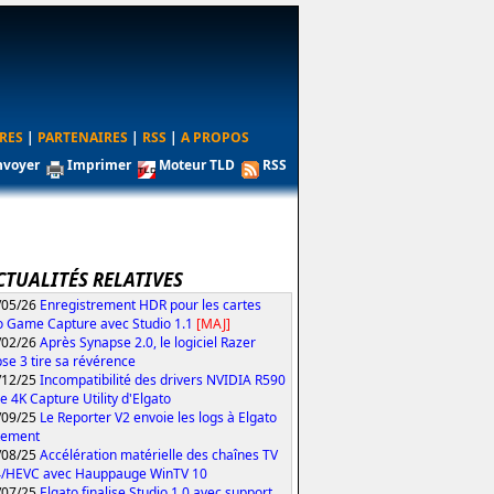
RES
|
PARTENAIRES
|
RSS
|
A PROPOS
nvoyer
Imprimer
Moteur TLD
RSS
CTUALITÉS RELATIVES
/05/26
Enregistrement HDR pour les cartes
o Game Capture avec Studio 1.1
[MAJ]
/02/26
Après Synapse 2.0, le logiciel Razer
se 3 tire sa révérence
/12/25
Incompatibilité des drivers NVIDIA R590
le 4K Capture Utility d'Elgato
/09/25
Le Reporter V2 envoie les logs à Elgato
tement
/08/25
Accélération matérielle des chaînes TV
4/HEVC avec Hauppauge WinTV 10
/07/25
Elgato finalise Studio 1.0 avec support