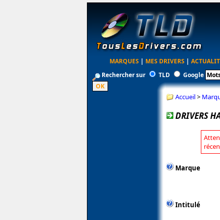
MARQUES
|
MES DRIVERS
|
ACTUALIT
Rechercher sur
TLD
Google
Accueil
>
Marq
DRIVERS H
Atten
récen
Marque
Intitulé