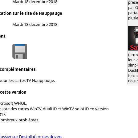
Mardi 18 décembre 2018
prése
par O
part
cation sur le site de Hauppauge
plusi
Mardi 18 décembre 2018
ent
(firm
leur 
simp
 complémentaires
Dash
fonct
 pour les cartes TV Hauppauge.
nous 
 cette version
Microsoft WHQL.
 pilote des cartes WinTV-dualHD et WinTV-soloHD en version
317.
 nombreux problèmes.
dossier sur l'installation des drivers