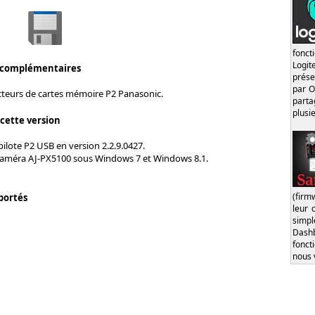
fonct
Logi
 complémentaires
prése
par O
ecteurs de cartes mémoire P2 Panasonic.
part
plusi
 cette version
pilote P2 USB en version 2.2.9.0427.
caméra AJ-PX5100 sous Windows 7 et Windows 8.1.
(firm
portés
leur 
simp
Dash
fonct
nous 