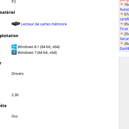
P2
16
Aurac
matériel
07
certi
Lecteur de cartes mémoire
05
TV et
25
ploitation
Secur
26
Windows 8.1 (64 bit, x64)
Dashb
Windows 7 (64 bit, x64)
r
Drivers
2.30
lète
Oui