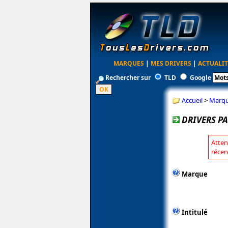
MARQUES
|
MES DRIVERS
|
ACTUALIT
Rechercher sur
TLD
Google
Accueil
>
Marq
DRIVERS PA
Atten
récen
Marque
Intitulé