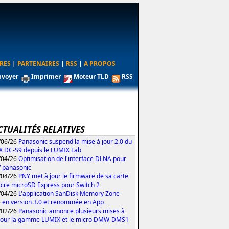
RES
|
PARTENAIRES
|
RSS
|
A PROPOS
nvoyer
Imprimer
Moteur TLD
RSS
CTUALITÉS RELATIVES
/06/26
Panasonic suspend la mise à jour 2.0 du
 DC-S9 depuis le LUMIX Lab
/04/26
Optimisation de l'interface DLNA pour
V panasonic
/04/26
PNY met à jour le firmware de sa carte
re microSD Express pour Switch 2
/04/26
L'application SanDisk Memory Zone
 en version 3.0 et renommée en App
/02/26
Panasonic annonce plusieurs mises à
pour la gamme LUMIX et le micro DMW-DMS1