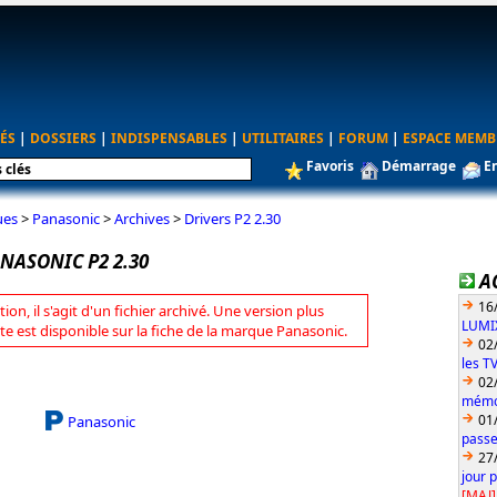
ÉS
|
DOSSIERS
|
INDISPENSABLES
|
UTILITAIRES
|
FORUM
|
ESPACE MEMB
Favoris
Démarrage
E
ues
>
Panasonic
>
Archives
>
Drivers P2 2.30
NASONIC P2 2.30
A
16
tion, il s'agit d'un fichier archivé. Une version plus
LUMIX
te est disponible sur la fiche de la marque Panasonic.
02
les T
02
mémoi
01
Panasonic
passe
27
jour 
[MAJ]