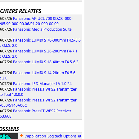
ICHIERS RELATIFS
/07/26
Panasonic AK-UCU700 0D.CC-000-
/05.90-000-00.06/01.20-000-00.00
/07/26
Panasonic Media Production Suite
6
/07/26
Panasonic LUMIX S 70-300mm F4.5-5.6
 O.I.S. 2.0
/07/26
Panasonic LUMIX S 28-200mm F4-7.1
 O.I.S. 2.0
/07/26
Panasonic LUMIX S 18-40mm F4.5-6.3
/07/26
Panasonic LUMIX S 14-28mm F4-5.6
 2.0
/07/26
Panasonic LED Manager LV 1.0.24
/07/26
Panasonic PressIT WPS2 Transmitter
e Tool 1.8.0.0
/07/26
Panasonic PressIT WPS2 Transmitter
A050/5140A00C
/07/26
Panasonic PressIT WPS2 Receiver
63.668
OSSIERS
L'application Logitech Options et