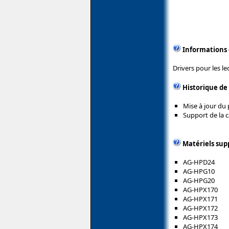
Informations
Drivers pour les l
Historique de
Mise à jour du 
Support de la 
Matériels sup
AG-HPD24
AG-HPG10
AG-HPG20
AG-HPX170
AG-HPX171
AG-HPX172
AG-HPX173
AG-HPX174