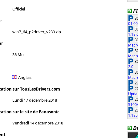
Officiel
F
30
r
01.00
30
win7_64_p2driver_v230.zip
1.18.
30
er
Macro
30
36 Mo
Macro
30
2.0
30
Anglais
Macro
27
20
cation sur TousLesDrivers.com
Updat
20
Lundi 17 décembre 2018
5100
20
ation sur le site de Panasonic
1.185
Vendredi 14 décembre 2018
D
ent