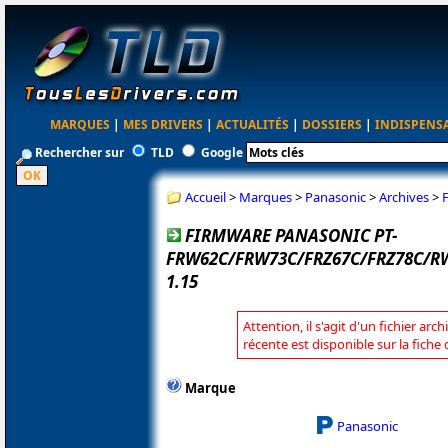
MARQUES
|
MES DRIVERS
|
ACTUALITÉS
|
DOSSIERS
|
INDISPENS
Rechercher sur
TLD
Google
Accueil
>
Marques
>
Panasonic
>
Archives
>
FIRMWARE PANASONIC PT-
FRW62C/FRW73C/FRZ67C/FRZ78C/R
1.15
Attention, il s'agit d'un fichier arc
récente est disponible sur la fich
Marque
Panasonic