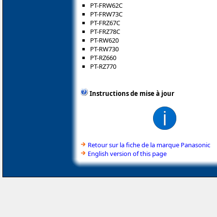
PT-FRW62C
PT-FRW73C
PT-FRZ67C
PT-FRZ78C
PT-RW620
PT-RW730
PT-RZ660
PT-RZ770
Instructions de mise à jour
Retour sur la fiche de la marque Panasonic
English version of this page