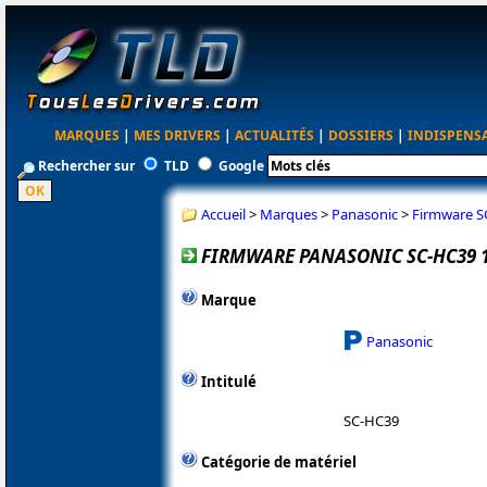
MARQUES
|
MES DRIVERS
|
ACTUALITÉS
|
DOSSIERS
|
INDISPENS
Rechercher sur
TLD
Google
Accueil
>
Marques
>
Panasonic
>
Firmware S
FIRMWARE PANASONIC SC-HC39 1
Marque
Panasonic
Intitulé
SC-HC39
Catégorie de matériel