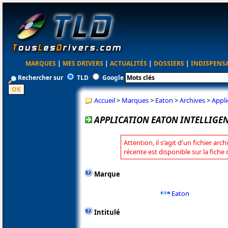
MARQUES
|
MES DRIVERS
|
ACTUALITÉS
|
DOSSIERS
|
INDISPENS
Rechercher sur
TLD
Google
Accueil
>
Marques
>
Eaton
>
Archives
>
Appli
APPLICATION EATON INTELLIGEN
Attention, il s'agit d'un fichier arc
récente est disponible sur la fiche
Marque
Eaton
Intitulé