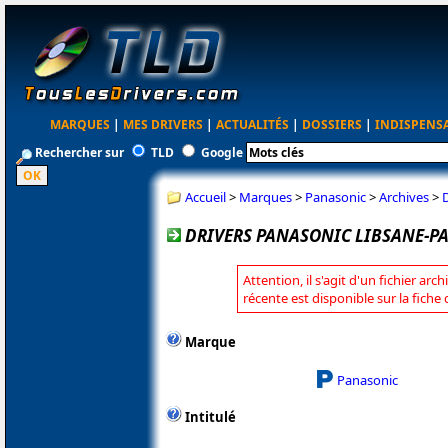
MARQUES
|
MES DRIVERS
|
ACTUALITÉS
|
DOSSIERS
|
INDISPENS
Rechercher sur
TLD
Google
Accueil
>
Marques
>
Panasonic
>
Archives
>
D
DRIVERS PANASONIC LIBSANE-PA
Attention, il s'agit d'un fichier arc
récente est disponible sur la fich
Marque
Panasonic
Intitulé