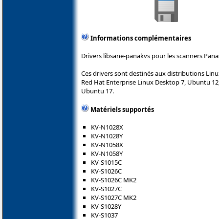
Informations complémentaires
Drivers libsane-panakvs pour les scanners Pana
Ces drivers sont destinés aux distributions Lin
Red Hat Enterprise Linux Desktop 7, Ubuntu 12
Ubuntu 17.
Matériels supportés
KV-N1028X
KV-N1028Y
KV-N1058X
KV-N1058Y
KV-S1015C
KV-S1026C
KV-S1026C MK2
KV-S1027C
KV-S1027C MK2
KV-S1028Y
KV-S1037