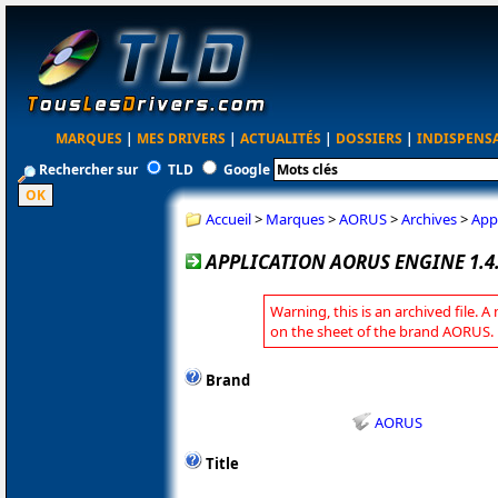
MARQUES
|
MES DRIVERS
|
ACTUALITÉS
|
DOSSIERS
|
INDISPENS
Rechercher sur
TLD
Google
Accueil
>
Marques
>
AORUS
>
Archives
>
App
APPLICATION AORUS ENGINE 1.4
Warning, this is an archived file. A
on the sheet of the brand AORUS.
Brand
AORUS
Title