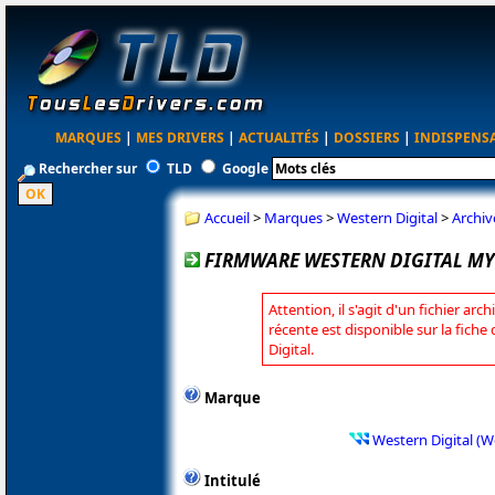
MARQUES
|
MES DRIVERS
|
ACTUALITÉS
|
DOSSIERS
|
INDISPENS
Rechercher sur
TLD
Google
Accueil
>
Marques
>
Western Digital
>
Archiv
FIRMWARE WESTERN DIGITAL MY 
Attention, il s'agit d'un fichier arc
récente est disponible sur la fich
Digital.
Marque
Western Digital (W
Intitulé