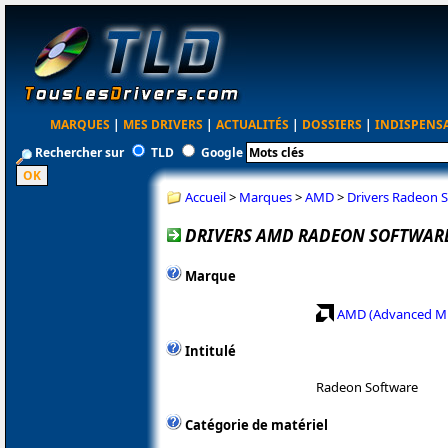
MARQUES
|
MES DRIVERS
|
ACTUALITÉS
|
DOSSIERS
|
INDISPENS
Rechercher sur
TLD
Google
Accueil
>
Marques
>
AMD
>
Drivers Radeon S
DRIVERS AMD RADEON SOFTWARE 
Marque
AMD (Advanced Mi
Intitulé
Radeon Software
Catégorie de matériel