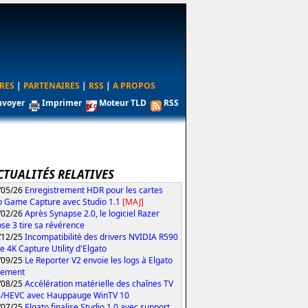
RES
|
PARTENAIRES
|
RSS
|
A PROPOS
nvoyer
Imprimer
Moteur TLD
RSS
CTUALITÉS RELATIVES
/05/26
Enregistrement HDR pour les cartes
o Game Capture avec Studio 1.1
[MAJ]
/02/26
Après Synapse 2.0, le logiciel Razer
se 3 tire sa révérence
/12/25
Incompatibilité des drivers NVIDIA R590
le 4K Capture Utility d'Elgato
/09/25
Le Reporter V2 envoie les logs à Elgato
tement
/08/25
Accélération matérielle des chaînes TV
4/HEVC avec Hauppauge WinTV 10
/07/25
Elgato finalise Studio 1.0 avec support