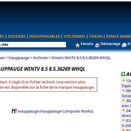
ÉS
|
DOSSIERS
|
INDISPENSABLES
|
UTILITAIRES
|
FORUM
|
ESPACE MEMB
Favoris
Démarrage
E
ues
>
Hauppauge
>
Archives
>
Drivers WinTV 8.5 8.5.36269 WHQL
AUPPAUGE WINTV 8.5 8.5.36269 WHQL
A
13
tion, il s'agit d'un fichier archivé. Une version plus
Elgat
te est disponible sur la fiche de la marque Hauppauge.
09
Synap
30
avec 
24
Hauppauge (Hauppauge Computer Works)
direc
07
H.26
31