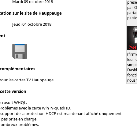
Mardi 09 octobre 2018
prése
par O
part
cation sur le site de Hauppauge
plusi
Jeudi 04 octobre 2018
ent
(firm
leur 
simp
 complémentaires
Dash
fonct
 pour les cartes TV Hauppauge.
nous 
 cette version
Microsoft WHQL.
problèmes avec la carte WinTV-quadHD.
support de la protection HDCP est maintenant affiché uniquement
t pas prise en charge.
 nombreux problèmes.