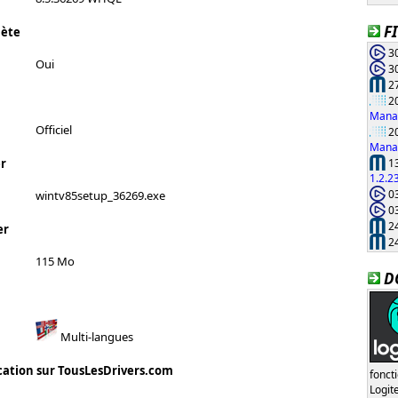
F
lète
30
Oui
30
27
20
Manag
Officiel
20
Manag
13
r
1.2.2
03
wintv85setup_36269.exe
03
24
er
24
115 Mo
D
Multi-langues
cation sur TousLesDrivers.com
fonct
Logi