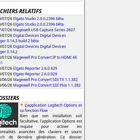
ICHIERS RELATIFS
/07/26
Elgato Studio 2.0.0.2396 bêta
/07/26
Elgato Studio 2.0.0.2396 bêta
/07/26
Magewell USB Capture Series 2607
/07/26
Digital Devices Digital Devices
er 0.14.3 build 2 bêta
/07/26
Digital Devices Digital Devices
er 0.14.2
/07/26
Magewell Pro Convert IP to HDMI 4K
31
/07/26
Elgato Reporter 2.6.0.929
/07/26
Elgato Reporter 2.6.0.929
/06/26
Magewell Pro Convert SDI TX 1.1.382
/06/26
Magewell Pro Convert SDI Plus 1.1.382
OSSIERS
L'application Logitech Options et
sa fonction Flow
Bien que son installation soit
facultative, l'application Options est
requise pour activer les
ionnalités avancées des claviers et souris
tech de dernière génération. Ce dossier