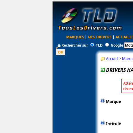
MARQUES
|
MES DRIVERS
|
ACTUALIT
Rechercher sur
TLD
Google
Accueil
>
Marq
DRIVERS H
Atten
récen
Marque
Intitulé