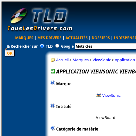
MARQUES
|
MES DRIVERS
|
ACTUALITÉS
|
DOSSIERS
|
INDISPENS
Rechercher sur
TLD
Google
Accueil
>
Marques
>
ViewSonic
>
Application
APPLICATION VIEWSONIC VIEWBO
Marque
ViewSonic
Intitulé
ViewBoard
Catégorie de matériel