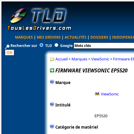
MARQUES
|
MES DRIVERS
|
ACTUALITÉS
|
DOSSIERS
|
INDISPENS
Rechercher sur
TLD
Google
Accueil
>
Marques
>
ViewSonic
>
Firmware E
FIRMWARE VIEWSONIC EP5520
Marque
ViewSonic
Intitulé
EP5520
Catégorie de matériel